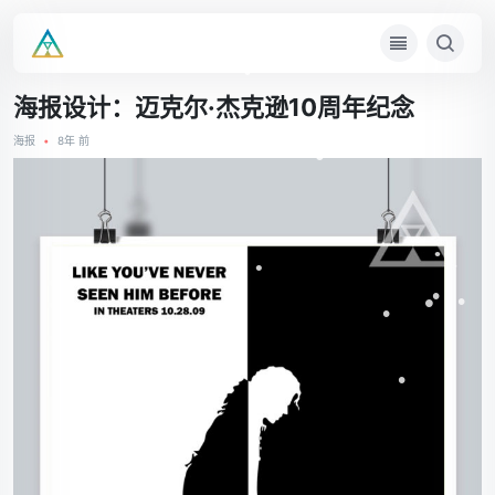
•
•
•
•
•
•
•
海报设计：迈克尔·杰克逊10周年纪念
•
•
海报
•
8年 前
•
•
•
•
•
•
•
•
•
•