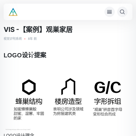
•
VIS -【案例】观巣家居
•
视觉识别系统
•
8年 前
LOGO设计提案
•
•
•
•
•
•
•
LOGO设计理念