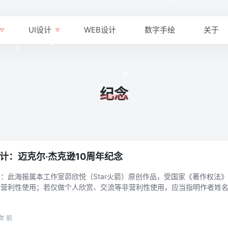
•
UI设计
WEB设计
数字手绘
关于
•
•
•
•
纪念
•
•
计：迈克尔·杰克逊10周年纪念
：此海报属本工作室茆欣悦（Star火箭）原创作品，受国家《著作权法
做营利性使用；若仅做个人欣赏、交流等非营利性使用，应当指明作者姓
依法享有的其他权利。All design belongs to Macrocosm Design Studio ...
年 前